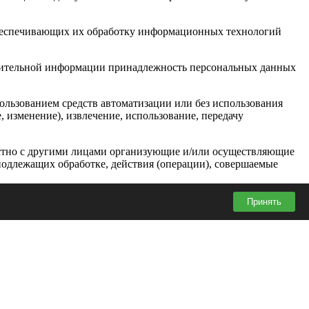
обеспечивающих их обработку информационных технологий
олнительной информации принадлежность персональных данных
ользованием средств автоматизации или без использования
, изменение), извлечение, использование, передачу
естно с другими лицами организующие и/или осуществляющие
подлежащих обработке, действия (операции), совершаемые
ю веб-сайта https://extra-sales.ru.
Принять
п неограниченного круга лиц к которым предоставлен
ых данных для распространения в порядке, предусмотренном
у или определенному кругу лиц.