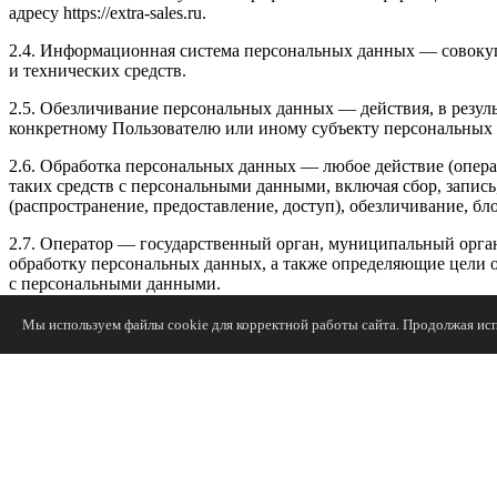
адресу https://extra-sales.ru.
2.4. Информационная система персональных данных — совоку
и технических средств.
2.5. Обезличивание персональных данных — действия, в резу
конкретному Пользователю или иному субъекту персональных
2.6. Обработка персональных данных — любое действие (опера
таких средств с персональными данными, включая сбор, запись
(распространение, предоставление, доступ), обезличивание, б
2.7. Оператор — государственный орган, муниципальный орга
обработку персональных данных, а также определяющие цели 
с персональными данными.
2.8. Персональные данные — любая информация, относящаяся пря
Мы используем файлы cookie для корректной работы сайта. Продолжая испо
2.9. Персональные данные, разрешенные субъектом персональн
субъектом персональных данных путем дачи согласия на обра
Законом о персональных данных (далее — персональные данные
2.10. Пользователь — любой посетитель веб-сайта https://extra-sal
2.11. Предоставление персональных данных — действия, напр
Закрыть