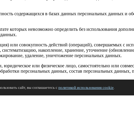
пность содержащихся в базах данных персональных данных и 
льтате которых невозможно определить без использования доп
 данных.
ция) или совокупность действий (операций), совершаемых с исп
, систематизацию, накопление, хранение, уточнение (обновление
локирование, удаление, уничтожение персональных данных.
н, юридическое или физическое лицо, самостоятельно или совм
обработки персональных данных, состав персональных данных, 
мо или косвенно к определенному или определяемому Пользовател
льзовать сайт, вы соглашаетесь с
политикой использования cookie
.
ых данных для распространения, — персональные данные, досту
ботку персональных данных, разрешенных субъектом персональн
, разрешенные для распространения).
es.ru.
авленные на раскрытие персональных данных определенному лиц